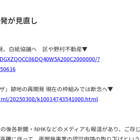
開発が見直し
開発、白紙協議へ 区や野村不動産▼
cle/DGXZQOCC06DQ40W5A200C2000000/?
50616
プラザ」跡地の再開発 現在の枠組みでは断念へ▼
html/20250308/k10014743541000.html
の後各新聞・NHKなどのメディアも報道があり、ご存
の高騰に伴って、再開発事業の認可申請の取り下げとい