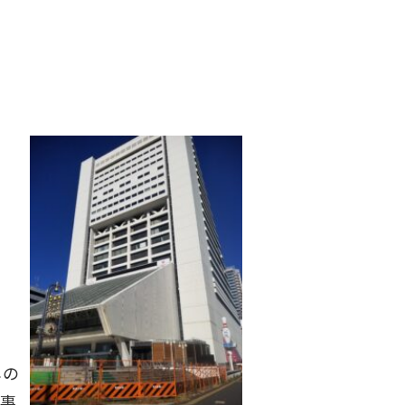
じの
う事