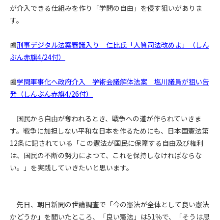
が介入できる仕組みを作り「学問の自由」を侵す狙いがありま
す。
📰
刑事デジタル法案審議入り 仁比氏「人質司法改めよ」（しん
ぶん赤旗4/24付）
📰
学問軍事化へ政府介入 学術会議解体法案 塩川議員が狙い告
発（しんぶん赤旗4/26付）
国民から自由が奪われるとき、戦争への道が作られていきま
す。戦争に加担しない平和な日本を作るためにも、日本国憲法第
12条に記されている「この憲法が国民に保障する自由及び権利
は、国民の不断の努力によつて、これを保持しなければならな
い。」を実践していきたいと思います。
先日、朝日新聞の世論調査で「今の憲法が全体として良い憲法
かどうか」を聞いたところ、「良い憲法」は51％で、「そうは思