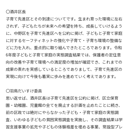
〇酒井区長
子育て先進区とその到達についてです。生まれ育った環境に左右
されず、子どもたちが未来への希望を持ち、成長していけるよう
に、中野区を子育て先進区へを公約に掲げ、子どもと子育て家庭
に対するセーフティネットの強化や子育て・子育ち環境の整備な
どに力を入れ、重点的に取り組んできたところであります。令和
6年度子どもと子育て家庭の実態調査結果では、保護者の定住意
向の改善や子育て環境への満足度の増加が確認でき、これまでの
成果の表れを実感しているところでありまして、子育て先進区の
実現に向けて今後も着実に歩みを進めていく考えであります。
〇羽鳥だいすけ委員
思い返せば、酒井区長は子育て先進区を公約に掲げ、区立保育
園・幼稚園、児童館の全てを廃止する計画を止めたことに続き、
前の区政では絶対にやらなかった子ども・子育て家庭の実態調
査、いわゆる子どもの貧困実態調査を実施し、その調査結果は学
習支援事業の拡充や子どもの体験格差を埋める事業、常設型プレ