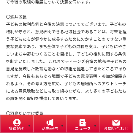
て今後の取組の発展について決意を伺います。
〇酒井区長
子どもの権利条例と今後の決意についてでございます。子どもの
権利が守られ、意見表明できる地域社会であることは、将来を担
う子どもたちが健やかに成長するために欠かすことのできない重
要な要素であり、まち全体で子どもの成長を支え、子どもにやさ
しいまち中野をつくることを目指し、子どもの権利に関する条例
を制定いたしました。 これまでティーンズ会議の拡充や子どもの
意見を反映した教育活動などの取組を推進してきたところであり
ますが、今後もあらゆる場面で子どもの意見表明・参加が保障さ
れるよう、その考え方を広め、子どもの居場所へのアウトリーチ
による意見聴取などにも取り組みながら、より多くの子どもたち
の声を聞く取組を推進してまいります。
〇羽鳥だいすけ委員
まさに区民全体となって区政前進を図っていく、そうした取組を
さらに発展させていっていただきたいと思います。 子どもの意見
議員紹介
活動報告
ニュース
お問い合わせ