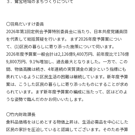
３．鷺宮地域のまちづくりについて
〇羽鳥だいすけ委員
2026年第1回定例会予算特別委員会に当たり、日本共産党議員団
を代表して総括質疑を行います。 まず2026年度予算案につい
て、(1)区民の暮らしに寄り添った施策について伺います。
2026年度予算案一般会計は2,126億9,400万円、前年度比で176億
9,800万円、9.1%増加し、過去最大となりました。一方で、この
間、物価高騰は続き、4年連続の実質賃金の減少という指標にも
表れているように区民生活の困難は継続しています。新年度予算
案は、こうした区民の暮らしに寄り添ったものにすることが求め
られています。まず新年度予算案の編成に当たって、区はどのよ
うな姿勢で臨んだのかお伺いいたします。
〇竹内財政課長
食料品価格をはじめとする物価上昇は、生活必需品を中心にした
区民の家計を圧迫していると認識してございます。そのため予算