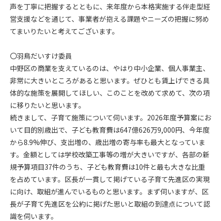
声を丁寧に把握するとともに、来年度から本格実施する伴走型経
営支援などを通じて、事業者が抱える課題やニーズの把握に努め
てまいりたいと考えてございます。
〇羽鳥だいすけ委員
中野区の商業を支えているのは、やはり中小企業、個人事業主、
非常に大きいところがあると思います。ぜひとも賃上げできる具
体的な施策を展開してほしい、このことを改めて求めて、次の項
に移りたいと思います。
続きまして、子育て施策について伺います。2026年度予算案にお
いて目的別歳出で、子ども教育費は647億626万9,000円、今年度
から8.9%伸び、支出増の、歳出増の寄与率も最大となっていま
す。金額としては学校改築工事等の増が大きいですが、各部の新
規予算項目37件のうち、子ども教育費は10件と最も大きな比重
を占めています。区長が一貫して掲げている子育て先進区の実現
に向け、取組が進んでいるものと思います。まず伺いますが、区
長が子育て先進区を公約に掲げた思いと取組の到達点について認
識を伺います。