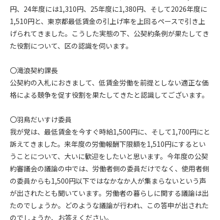
円、24年度には1,310円、25年度に1,380円、そして2026年度に
1,510円と、東京都最低賃金の引上げ率を上回るペースで引き上
げられてきました。こうした実態の下、公契約条例が果たしてき
た役割について、区の認識を伺います。
〇滝浪契約課長
公契約の入札におきまして、低賃金労働を前提としない適正な価
格による競争を促す役割を果たしてきたと認識してございます。
〇羽鳥だいすけ委員
我が党は、最低賃金を今すぐ時給1,500円に、そして1,700円にと
訴えてきました。来年度の労働報酬下限額を1,510円にするとい
うことについて、大いに歓迎をしたいと思います。今年度の公契
約審議会の議論の中では、労働者側の委員だけでなく、使用者側
の委員からも1,500円以下ではなかなか人が集まらないという声
が出されたとも聞いています。労働者の暮らしに関する議論は出
たのでしょうか。どのような議論が行われ、この答申が出された
のでしょうか、お答えください。