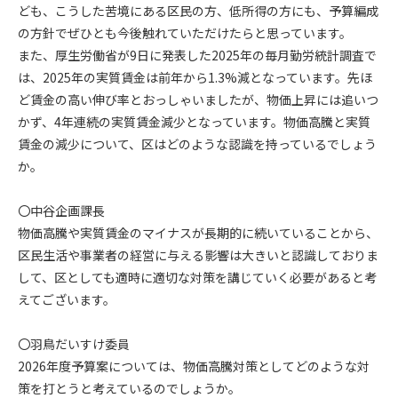
ども、こうした苦境にある区民の方、低所得の方にも、予算編成
の方針でぜひとも今後触れていただけたらと思っています。
また、厚生労働省が9日に発表した2025年の毎月勤労統計調査で
は、2025年の実質賃金は前年から1.3%減となっています。先ほ
ど賃金の高い伸び率とおっしゃいましたが、物価上昇には追いつ
かず、4年連続の実質賃金減少となっています。物価高騰と実質
賃金の減少について、区はどのような認識を持っているでしょう
か。
〇中谷企画課長
物価高騰や実質賃金のマイナスが長期的に続いていることから、
区民生活や事業者の経営に与える影響は大きいと認識しておりま
して、区としても適時に適切な対策を講じていく必要があると考
えてございます。
〇羽鳥だいすけ委員
2026年度予算案については、物価高騰対策としてどのような対
策を打とうと考えているのでしょうか。