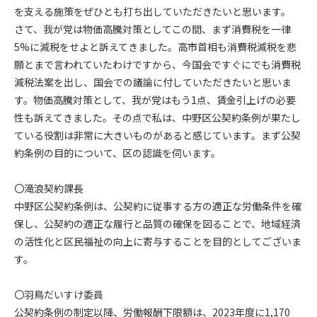
を支える施策をぜひとも打ち出していただきたいと思います。
さて、我が党は物価高騰対策としてこの間、まず消費税を一律
5%に減税をせよと訴えてきました。高市首相も消費税減税を悲
願とまで言われていたわけですから、今国会ですぐにでも消費税
減税法案を出し、国会での議論に付していただきたいと思いま
す。物価高騰対策として、我が党はもう1点、賃金引上げの必要
性も訴えてきました。その点で私は、中野区公契約条例が果たし
ている役割は非常に大きいものがあると感じています。まず公契
約条例の目的について、区の認識を伺います。
〇滝浪契約課長
中野区公契約条例は、公契約に従事する方の適正な労働条件を確
保し、公契約の適正な履行と品質の確保を図ることで、地域経済
の活性化と区民福祉の向上に寄与することを目的としてございま
す。
〇羽鳥だいすけ委員
公契約条例の制定以降、労働報酬下限額は、2023年度に1,170