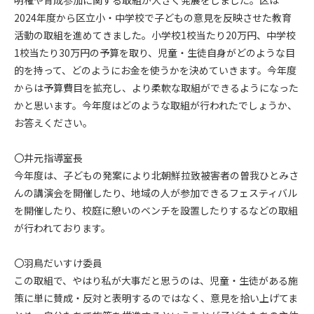
明権や育成参加に関する取組が大きく発展をしました。区は
2024年度から区立小・中学校で子どもの意見を反映させた教育
活動の取組を進めてきました。小学校1校当たり20万円、中学校
1校当たり30万円の予算を取り、児童・生徒自身がどのような目
的を持って、どのようにお金を使うかを決めていきます。今年度
からは予算費目を拡充し、より柔軟な取組ができるようになった
かと思います。今年度はどのような取組が行われたでしょうか、
お答えください。
〇井元指導室長
今年度は、子どもの発案により北朝鮮拉致被害者の曽我ひとみさ
んの講演会を開催したり、地域の人が参加できるフェスティバル
を開催したり、校庭に憩いのベンチを設置したりするなどの取組
が行われております。
〇羽鳥だいすけ委員
この取組で、やはり私が大事だと思うのは、児童・生徒がある施
策に単に賛成・反対と表明するのではなく、意見を拾い上げてま