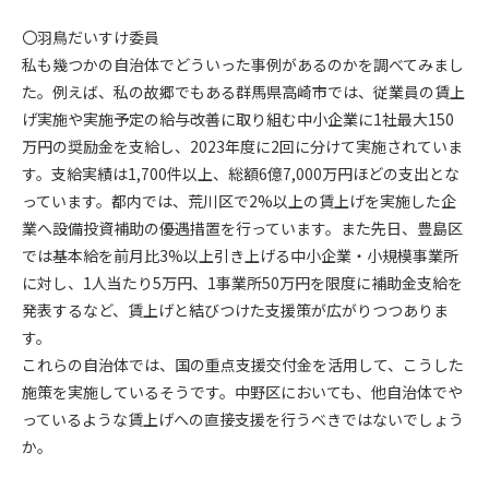
〇羽鳥だいすけ委員
私も幾つかの自治体でどういった事例があるのかを調べてみまし
た。例えば、私の故郷でもある群馬県高崎市では、従業員の賃上
げ実施や実施予定の給与改善に取り組む中小企業に1社最大150
万円の奨励金を支給し、2023年度に2回に分けて実施されていま
す。支給実績は1,700件以上、総額6億7,000万円ほどの支出とな
っています。都内では、荒川区で2%以上の賃上げを実施した企
業へ設備投資補助の優遇措置を行っています。また先日、豊島区
では基本給を前月比3%以上引き上げる中小企業・小規模事業所
に対し、1人当たり5万円、1事業所50万円を限度に補助金支給を
発表するなど、賃上げと結びつけた支援策が広がりつつありま
す。
これらの自治体では、国の重点支援交付金を活用して、こうした
施策を実施しているそうです。中野区においても、他自治体でや
っているような賃上げへの直接支援を行うべきではないでしょう
か。