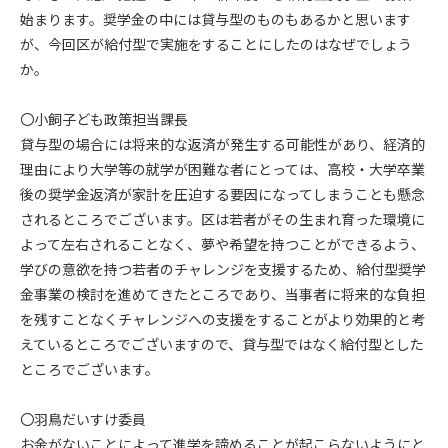
始まります。奨学金の中には貸与型のものもあるかと思います
が、今回区が給付型で実施をすることにしたのはなぜでしょう
か。
〇小飼子ども政策担当課長
貸与型の場合には将来的な返済が発生する可能性があり、経済的
理由により大学等の就学が困難な者にとっては、高校・大学卒業
後の奨学金返済が家計を圧迫する要因になってしまうことも懸念
されるところでございます。区は若者がその生まれ育った環境に
よって左右されることなく、夢や希望を持つことができるよう、
学びの意欲を持つ若者のチャレンジを支援するため、給付型奨学
金事業の検討を進めてきたところであり、当事者に将来的な負担
を残すことなくチャレンジへの支援をすることがより効果的と考
えているところでございますので、貸与型ではなく給付型とした
ところでございます。
〇羽鳥だいすけ委員
お金がないことによって進学を諦めることが起こらないようにと