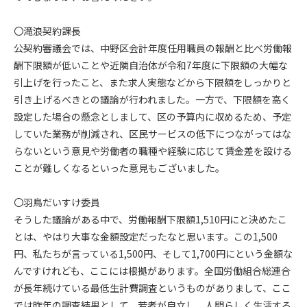
〇滝浪契約課長
公契約審議会では、中野区会計年度任用職員の報酬と比べ労働報
酬下限額が低いことや近隣自治体が令和7年度に下限額の大幅な
引上げを行ったこと、また求人実態などから下限額をしっかりと
引き上げるべきとの議論が行われました。一方で、下限額を高く
設定した場合の懸念としまして、区の予算内に収めるため、予定
していた業務が削減され、区民サービスの低下につながってはな
らないという意見や労働者の職種や経験に応じて賃金差を設ける
ことが難しくなるといった意見もございました。
〇羽鳥だいすけ委員
そうした議論がある中で、労働報酬下限額1,510円にと決めたこ
とは、やはり大事な金額設定だったなと思います。この1,500
円、私たちが言っている1,500円、そして1,700円にという金額な
んですけれども、ここには根拠があります。全国労働組合総連合
が長年続けている最低生計費調査というものがありまして、ここ
では昨年の調査結果として、若者が自立し、人間らしく生活する