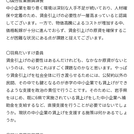
〇国分産業振興課長
中小企業を取り巻く環境は深刻な人手不足が続いており、人材確
保や定着のため、賃金引上げの必要性が一層高まっていると認識
してございます。一方で、物価高騰によるコストが増加する中、
価格転嫁が十分に進んでおらず、賃金引上げの原資を確保するこ
とが困難な状況にある点が課題と捉えてございます。
〇羽鳥だいすけ委員
賃金引上げの必要性はあるんだけれども、なかなか原資がないと
いうのは、やはりこれはすごく課題なのかなと思います。やっぱ
り賃金引上げを社会全体に行き渡らせるためには、公契約以外の
民間、その中でも鍵となるのが赤字の中小企業でも賃上げができ
るような支援を政治の責任で行うことです。そのために、岩手県
をはじめ、既に6県で実施されている賃上げをした中小企業へ補
助金を支給するなど、直接支援を行うことが必要ではないでしょ
うか。現状の中小企業の賃上げを支援する施策は何かあるでしょ
うか。