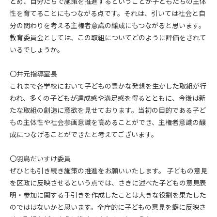
とめ、自分たちで施策を推進するということが子どもたちの主体
性を育てることにもつながる点です。それは、引いては社会と自
分の関わりを考える主権者意識の醸成にもつながると思います。
教育委員会としては、この取組についてどのように評価をされて
いるでしょうか。
〇井元指導室長
これまで各学校において子どもの豊かな発想を生かした取組が行
われ、多くの子どもが達成感や満足感を得るとともに、今後は新
たな取組の創造に意欲を見せております。当初の目的である子ど
もの主体性や社会参画意識を高めることができ、主権者意識の醸
成につなげることができたと考えてございます。
〇羽鳥だいすけ委員
ぜひとも引き続き施策の推進をお願いいたします。 子どもの意見
を区政に反映させるという点では、さきに述べた子どもの意見表
明・参加に関する手引きを作成したことは大きな役割を果たした
のでははないかと思います。全庁的に子どもの意見を癖に反映さ