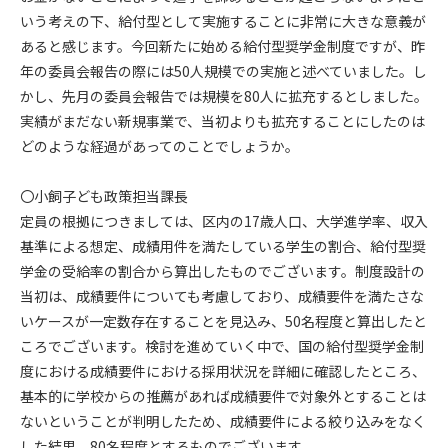
いう考えの下、給付型として実施することに非常に大きな意義が
あると感じます。今回新たに始める給付型奨学金制度ですが、昨
年の委員会報告の際には50人規模での実施と述べていました。し
かし、先月の委員会報告では規模を80人に拡充するとしました。
実績がまだない新規事業で、当初よりも拡充することにしたのは
どのような経過があってのことでしょうか。
〇小飼子ども政策担当課長
定員の根拠につきましては、区内の17歳人口、大学進学率、収入
基準による想定、成績用件を満たしている学生の割合、給付型奨
学金の受給率の割合から算出したものでございます。制度設計の
当初は、成績要件についても考慮しており、成績要件を満たさな
いケースが一定数存在することを見込み、50名程度と算出したと
ころでございます。検討を進めていく中で、国の給付型奨学金制
度における成績要件における採用状況を詳細に確認したところ、
基本的に学校からの推薦があれば成績要件で対象外とすることは
ないということが判明したため、成績要件による絞り込みをなく
した結果、80名程度とするものでございます。