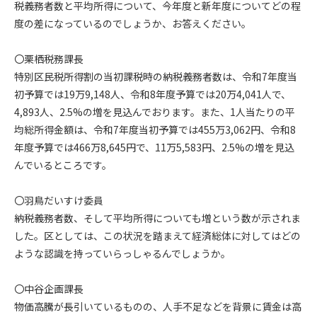
税義務者数と平均所得について、今年度と新年度についてどの程
度の差になっているのでしょうか、お答えください。
〇栗栖税務課長
特別区民税所得割の当初課税時の納税義務者数は、令和7年度当
初予算では19万9,148人、令和8年度予算では20万4,041人で、
4,893人、2.5%の増を見込んでおります。また、1人当たりの平
均総所得金額は、令和7年度当初予算では455万3,062円、令和8
年度予算では466万8,645円で、11万5,583円、2.5%の増を見込
んでいるところです。
〇羽鳥だいすけ委員
納税義務者数、そして平均所得についても増という数が示されま
した。区としては、この状況を踏まえて経済総体に対してはどの
ような認識を持っていらっしゃるんでしょうか。
〇中谷企画課長
物価高騰が長引いているものの、人手不足などを背景に賃金は高