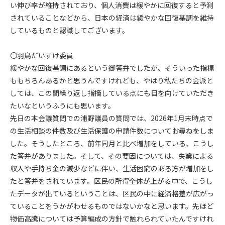
い伸び率が維持されており、個人消費は緩やかに回復すると予測
されていることなどから、日本の経済は緩やかな回復基調を維持
しているものと認識してございます。
〇羽鳥だいすけ委員
緩やかな回復基調にあるという御答弁でしたが、そういった指標
ももちろんあるかと思うんですけれども、やはり私たちの会派と
しては、この間繰り返し指摘している点にも目を向けていただき
たいなというふうにも思います。
先日の本会議質問での浦野議員の質問では、2026年1月末時点で
の生活相談の件数及び生活保護の申請件数についてお尋ねをしま
した。そうしたところ、前年同月と比べ増加をしている、こうし
た答弁がありました。そして、その要因については、失業による
収入や手持ち金の減少などに伴い、生活困窮のある方が増加をし
たと答弁をされています。区民の所得全体が上がる中で、こうし
たデータが出ているということは、区民の中に経済格差が広がっ
ていることをうかがわせるものではないかなと思います。先ほど
物価高騰については予算編成の方針で触れられていたんですけれ