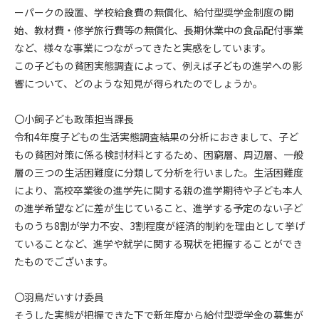
ーパークの設置、学校給食費の無償化、給付型奨学金制度の開
始、教材費・修学旅行費等の無償化、長期休業中の食品配付事業
など、様々な事業につながってきたと実感をしています。
この子どもの貧困実態調査によって、例えば子どもの進学への影
響について、どのような知見が得られたのでしょうか。
〇小飼子ども政策担当課長
令和4年度子どもの生活実態調査結果の分析におきまして、子ど
もの貧困対策に係る検討材料とするため、困窮層、周辺層、一般
層の三つの生活困難度に分類して分析を行いました。生活困難度
により、高校卒業後の進学先に関する親の進学期待や子ども本人
の進学希望などに差が生じていること、進学する予定のない子ど
ものうち8割が学力不安、3割程度が経済的制約を理由として挙げ
ていることなど、進学や就学に関する現状を把握することができ
たものでございます。
〇羽鳥だいすけ委員
そうした実態が把握できた下で新年度から給付型奨学金の募集が