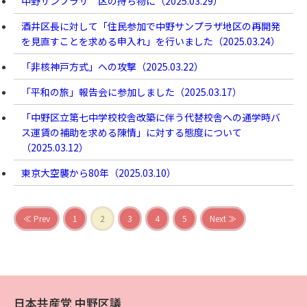
中野サンプラザ 区の持ち物に（
2025.03.29
）
酒井区長に対して「住民参加で中野サンプラザ地区の再開発
を見直すことを求める申入れ」を行いました（
2025.03.24
）
「非核神戸方式」への攻撃（
2025.03.22
）
「平和の旅」報告会に参加しました（
2025.03.17
）
「中野区立第七中学校校舎改築に伴う代替校舎への通学時バ
ス運賃の補助を求める陳情」に対する態度について
（
2025.03.12
）
東京大空襲から80年（
2025.03.10
）
≪ Prev
1
2
3
4
5
Next ≫
日本共産党 中野区議