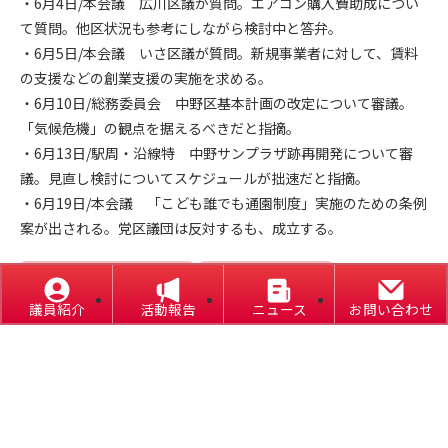
・6月4日/本会議 広川区議が質問。エアコン購入費助成につい
て質問。他区状況も参考にしながら検討中と答弁。
・6月5日/本会議 いさ区議が質問。新規事業者に対して、賃料
の支援などの創業支援の実施を求める。
・6月10日/総務委員会 中野区基本計画の改定について審議。
「気候危機」の観点を据えるべきだと指摘。
・6月13日/駅周・沿線特 中野サンプラザ跡再開発について審
議。見直し検討についてスケジュールが拙速だと指摘。
・6月19日/本会議 「こども誰でも通園制度」実施のための条例
案が出される。党区議団は反対するも、成立する。
2025年第2回定例会
はばたき通信
議員紹介
活動報告
ニュース
お問い合わせ
議会報告